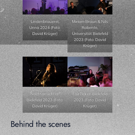
Lindenbrauerei,
Miriam Braun & Nils
Unna 2024 (Foto:
Rabente,
David Krüger)
Universität Bielefeld
2023 (Foto: David
Krüger)
Nachtansichten
FairTicken Bielefeld
Bielefeld 2023 (Foto:
2023 (Foto: David
David Krüger)
Krüger)
Behind the scenes