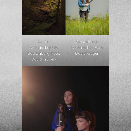
Gmundner in
An der
Österreich 2 (Foto:
Antoniuskapelle,
David Krüger)
Bad Driburg (Foto:
David Krüger)