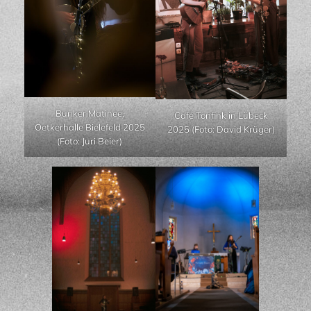
Bunker Matinee,
Café Tonfink in Lübeck
Oetkerhalle Bielefeld 2025
2025 (Foto: David Krüger)
(Foto: Juri Beier)