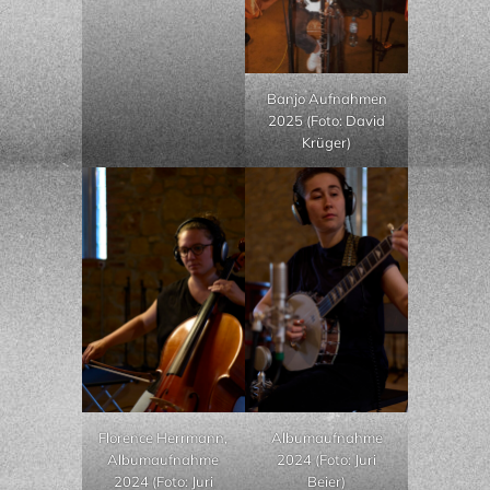
Banjo Aufnahmen
2025 (Foto: David
Krüger)
Florence Herrmann,
Albumaufnahme
Albumaufnahme
2024 (Foto: Juri
2024 (Foto: Juri
Beier)