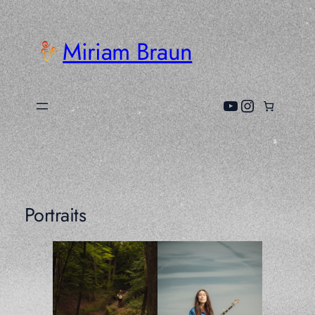
Zum
Inhalt
Miriam Braun
springen
YouTube
Instagra
Portraits