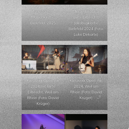
Neustädter
Miriam Braun &
Marienkirche,
Birte Eilbrecht,
Bielefeld, 2025
Jakobuskirche
Bielefeld 2024 (Foto:
Luke Dirkorte)
Kieswerk Open Air
Kieswerk Open Air
2024 mit Birte
2024, Weil am
Eilbrecht, Weil am
Rhein (Foto: David
Rhein (Foto: David
Krüger)
Krüger)